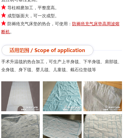
导柱精磨加工，平整度高。
成型版面大，可一次成型。
防褥疮充气床垫的热合，可使用：
防褥疮充气床垫高周波熔
断机
。
手术升温毯的热合加工，可生产上半身毯、下半身毯、肩部毯、
全身毯、身下毯、婴儿毯、儿童毯、截石位垫毯等